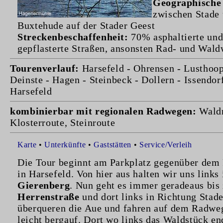
Geographische
zwischen Stade
Buxtehude auf der Stader Geest
Streckenbeschaffenheit:
70% asphaltierte un
gepflasterte Straßen, ansonsten Rad- und Wal
Tourenverlauf:
Harsefeld - Ohrensen - Lusthoop
Deinste - Hagen - Steinbeck - Dollern - Issendorf
Harsefeld
kombinierbar mit regionalen Radwegen:
Waldr
Klosterroute, Steinroute
Karte
•
Unterkünfte
•
Gaststätten
•
Service/Verleih
Die Tour beginnt am Parkplatz gegenüber dem 
in Harsefeld. Von hier aus halten wir uns links 
Gierenberg
. Nun geht es immer geradeaus bis 
Herrenstraße
und dort links in Richtung Stade
überqueren die Aue und fahren auf dem Radw
leicht bergauf. Dort wo links das Waldstück en