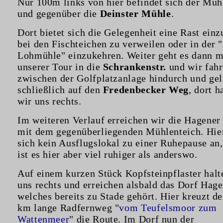
Nur 100m links von hier befindet sich der Müh
und gegenüber die
Deinster Mühle
.
Dort bietet sich die Gelegenheit eine Rast einz
bei den Fischteichen zu verweilen oder in der 
Lohmühle" einzukehren. Weiter geht es dann m
unserer Tour in die
Schrankenstr.
und wir fah
zwischen der Golfplatzanlage hindurch und ge
schließlich auf den
Fredenbecker Weg
, dort h
wir uns rechts.
Im weiteren Verlauf erreichen wir die Hagene
mit dem gegenüberliegenden Mühlenteich. Hier
sich kein Ausflugslokal zu einer Ruhepause an,
ist es hier aber viel ruhiger als anderswo.
Auf einem kurzen Stück Kopfsteinpflaster halt
uns rechts und erreichen alsbald das Dorf Hage
welches bereits zu Stade gehört. Hier kreuzt d
km lange Radfernweg "
vom Teufelsmoor zum
Wattenmeer
" die Route. Im Dorf nun der