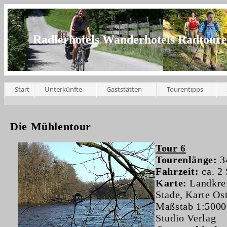
Radlerhotels Wanderhotels Radtour
Start
Unterkünfte
Gaststätten
Tourentipps
Die Mühlentour
Tour 6
Tourenlänge:
3
Fahrzeit:
ca. 2
Karte:
Landkre
Stade, Karte Ost
Maßstab 1:5000
Studio Verlag