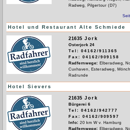
Radweg, Pilgertour (D7)
Sei
Hotel und Restaurant Alte Schmiede
21635
Jork
Osterjork 24
Tel: 04162/911365
Fax: 04162/909158
Radfernwege:
Elberadweg, N
Cuxhaven, Esteradweg, Mönc
Radrunde
Hotel Sievers
21635
Jork
Bürgerei 6
Tel: 04162/942777
Fax: 04162/909597
Info:
20 km W v. Hamburg
Radfernwege:
Elberadweg, N