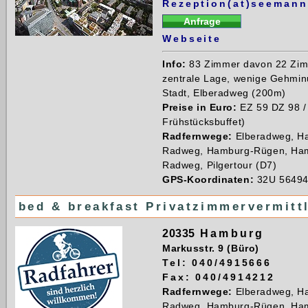
Rezeption(at)seeman
Webseite
Info:
83 Zimmer davon 22 Zim
zentrale Lage, wenige Gehmin
Stadt, Elberadweg (200m)
Preise in Euro:
EZ 59 DZ 98 /
Frühstücksbuffet)
Radfernwege:
Elberadweg, H
Radweg, Hamburg-Rügen, Ham
Radweg, Pilgertour (D7)
GPS-Koordinaten:
32U 56494
bed & breakfast Privatzimmervermitt
20335
Hamburg
Markusstr. 9 (Büro)
Tel: 040/4915666
Fax: 040/4914212
Radfernwege:
Elberadweg, H
Radweg, Hamburg-Rügen, Ham