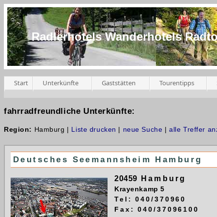
Radlerhotels Wanderhotels Radt
Start
Unterkünfte
Gaststätten
Tourentipps
fahrradfreundliche Unterkünfte:
Region:
Hamburg |
Liste drucken
|
neue Suche
|
alle Treffer a
Deutsches Seemannsheim Hamburg
20459
Hamburg
Krayenkamp 5
Tel: 040/370960
Fax: 040/37096100