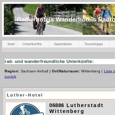
Radlerhotels Wanderhotels Radt
Start
Unterkünfte
Gaststätten
Tourentipps
rad- und wanderfreundliche Unterkünfte:
Region:
Sachsen-Anhalt |
Ort/Naturraum:
Wittenberg |
Liste 
zurück
Luther-Hotel
06886
Lutherstadt
Wittenberg