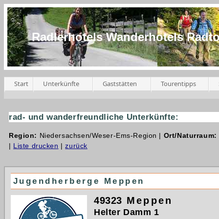
Radlerhotels Wanderhotels Radt
Start
Unterkünfte
Gaststätten
Tourentipps
rad- und wanderfreundliche Unterkünfte:
Region:
Niedersachsen/Weser-Ems-Region |
Ort/Naturraum
|
Liste drucken
|
zurück
Jugendherberge Meppen
49323
Meppen
Helter Damm 1