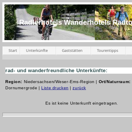
Radlerhotels Wanderhotels Radt
Start
Unterkünfte
Gaststätten
Tourentipps
rad- und wanderfreundliche Unterkünfte:
Region:
Niedersachsen/Weser-Ems-Region |
Ort/Naturraum:
Dornumergrode |
Liste drucken
|
zurück
Es ist keine Unterkunft eingetragen.